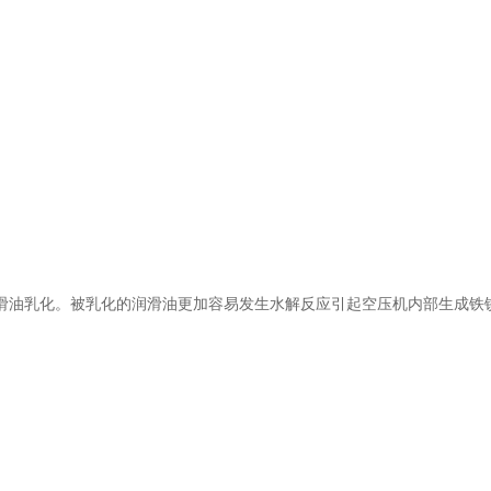
滑油乳化。被乳化的润滑油更加容易发生水解反应引起空压机内部生成铁